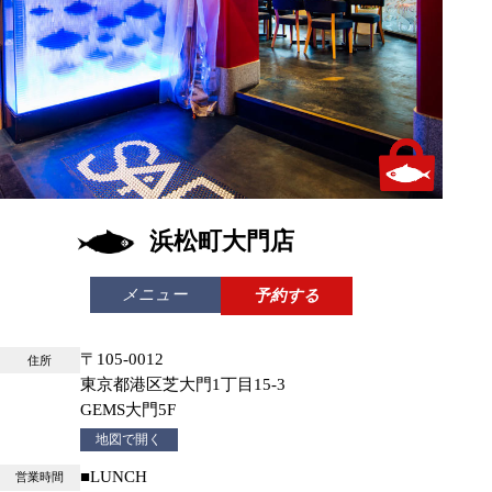
テイクアウトあり
浜松町大門店
メニュー
予約する
〒105-0012
住所
東京都港区芝大門1丁目15-3
GEMS大門5F
地図で開く
■LUNCH
営業時間