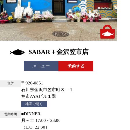
テイクアウトあり
SABAR＋金沢笠市店
メニュー
予約する
〒920-0851
住所
石川県金沢市笠市町８－１
笠市AYAビル１階
地図で開く
■DINNER
営業時間
月～土 17:00～23:00
（L.O. 22:30）